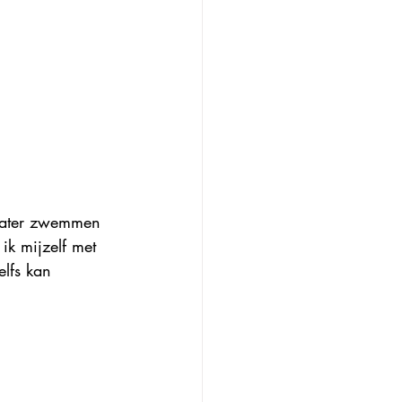
water zwemmen 
 ik mijzelf met 
elfs kan 