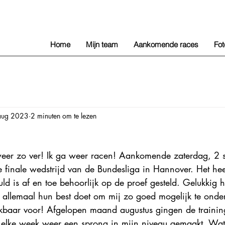
Home
Mijn team
Aankomende races
Fo
aug 2023
2 minuten om te lezen
 weer zo ver! Ik ga weer racen! Aankomende zaterdag, 2 s
e finale wedstrijd van de Bundesliga in Hannover. Het hee
ld is af en toe behoorlijk op de proef gesteld. Gelukkig 
llemaal hun best doet om mij zo goed mogelijk te onder
kbaar voor! Afgelopen maand augustus gingen de training
elke week weer een sprong in mijn niveau gemaakt. Wat 