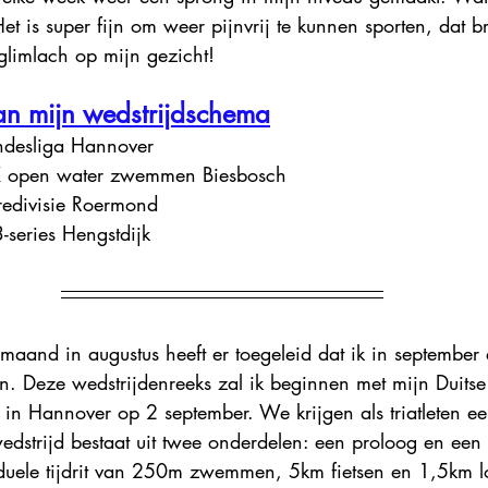
Het is super fijn om weer pijnvrij te kunnen sporten, dat b
glimlach op mijn gezicht!
an mijn wedstrijdschema
ndesliga Hannover
K open water zwemmen Biesbosch
redivisie Roermond
-series Hengstdijk
maand in augustus heeft er toegeleid dat ik in september
n. Deze wedstrijdenreeks zal ik beginnen met mijn Duitse
a in Hannover op 2 september. We krijgen als triatleten e
dstrijd bestaat uit twee onderdelen: een proloog en een j
iduele tijdrit van 250m zwemmen, 5km fietsen en 1,5km 