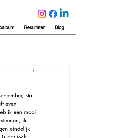
toalbum
Resultaten
Blog
eptember, sta 
ft even 
heb ik een mooi 
steunen, ik 
en eindelijk 
is dat toch 