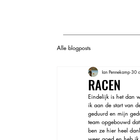
Alle blogposts
Ian Pennekamp
30 
RACEN
Eindelijk is het dan
ik aan de start van d
geduurd en mijn gedu
team opgebouwd dat a
ben ze hier heel dan
weer goed en heb ik 