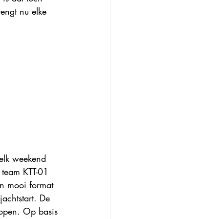
rengt nu elke 
 elk weekend 
 team KTT-01 
en mooi format 
achtstart. De 
lopen. Op basis 