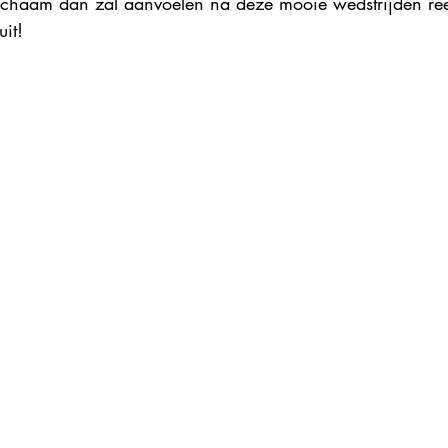
chaam dan zal aanvoelen na deze mooie wedstrijden reeks
uit!