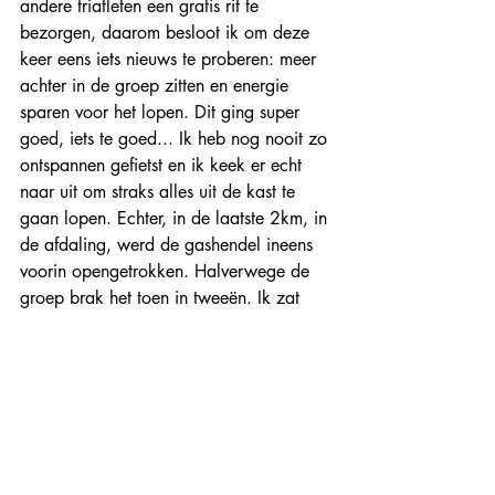
andere triatleten een gratis rit te 
bezorgen, daarom besloot ik om deze 
keer eens iets nieuws te proberen: meer 
achter in de groep zitten en energie 
sparen voor het lopen. Dit ging super 
goed, iets te goed... Ik heb nog nooit zo 
ontspannen gefietst en ik keek er echt 
naar uit om straks alles uit de kast te 
gaan lopen. Echter, in de laatste 2km, in 
de afdaling, werd de gashendel ineens 
voorin opengetrokken. Halverwege de 
groep brak het toen in tweeën. Ik zat 
niet goed op te letten en zat te ver van 
achteren. Toen moest ik ineens in de 
laatste 2km nog in de achtervolging. 
Zonde van mijn energie en ik begon ook 
nog eens met 5 seconden achterstand 
aan het lopen, wat nergens voor nodig 
was geweest. Wijze les weer geleerd: 