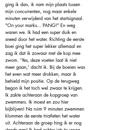
ging ik dan, ik nam mijn plaats tussen 
mijn concurrenten, nog maar enkele 
minuten verwijderd van het startsignaal. 
"On your marks... PANG!" En weg 
waren we. Ik had een super duik en 
sneed door het water. Richting de eerste 
boei ging het super lekker allemaal en 
zag ik dat ik zowaar met de kop mee 
zwom. 'Yes, deze voeten laat ik niet 
meer gaan,' dacht ik. Bij de boeien was 
het even wat meer drukken, maar ik 
behield mijn positie. Op de terugweg 
begon ik het toch wel zwaar te krijgen. 
Ik zakte achteraan de kopgroep van 
zwemmers. Ik moest en zou hier 
bijblijven! Na ruim 9 minuten zwemmen 
klommen de eerste triatleten het water 
uit. Achteraan de groep hing ik er nog 
steeds aan! Ik had echter iets te vroeg 